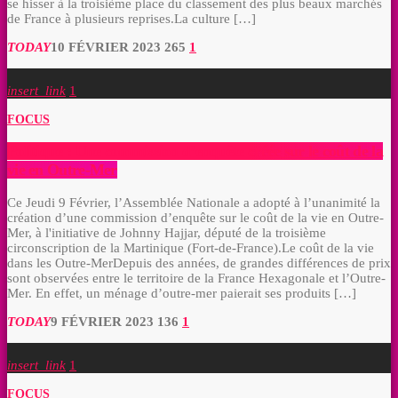
se hisser à la troisième place du classement des plus beaux marchés
de France à plusieurs reprises.La culture […]
TODAY
10 FÉVRIER 2023
265
1
insert_link
1
FOCUS
Politique : Une commission d’enquête créée sur le coût de la
vie en Outre-Mer
Ce Jeudi 9 Février, l’Assemblée Nationale a adopté à l’unanimité la
création d’une commission d’enquête sur le coût de la vie en Outre-
Mer, à l'initiative de Johnny Hajjar, député de la troisième
circonscription de la Martinique (Fort-de-France).Le coût de la vie
dans les Outre-MerDepuis des années, de grandes différences de prix
sont observées entre le territoire de la France Hexagonale et l’Outre-
Mer. En effet, un ménage d’outre-mer paierait ses produits […]
TODAY
9 FÉVRIER 2023
136
1
insert_link
1
FOCUS