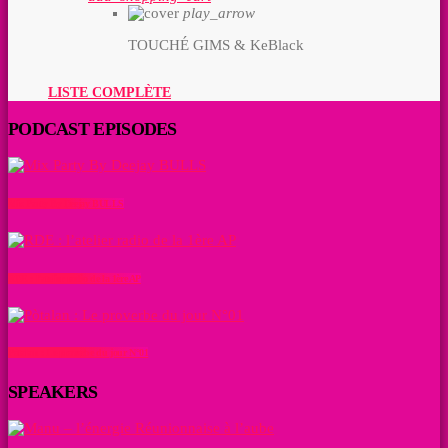
play_arrow
TOUCHÉ
GIMS & KeBlack
LISTE COMPLÈTE
PODCAST EPISODES
Mix Party By Deejay BULLS
RDE : l’atelier radio de la 1ère AP
Pòtalan : Le proverbe du jour N°01
SPEAKERS