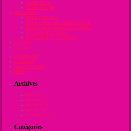
CLIPS PÉYI
CLIPS TOP 40
PODCASTS
SOLEY MATEN
PROVERBES DE MARTINIQUE
PROVERBES DE GUADELOUPE
À L’ASSO DU NORD
LA CLASSE À LA RADIO
EVENTS
ACTUS
CONTACTS
LA TEAM
PROGRAMME
PUBS
Archives
avril 2023
mars 2023
février 2023
janvier 2023
novembre 2022
Catégories