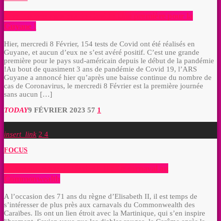
Une journée sans cas de Covid : Une première pour la
Guyane !
Hier, mercredi 8 Février, 154 tests de Covid ont été réalisés en
Guyane, et aucun d’eux ne s’est avéré positif. C’est une grande
première pour le pays sud-américain depuis le début de la pandémie
!Au bout de quasiment 3 ans de pandémie de Covid 19, l’ARS
Guyane a annoncé hier qu’après une baisse continue du nombre de
cas de Coronavirus, le mercredi 8 Février est la première journée
sans aucun […]
TODAY
9 FÉVRIER 2023
57
1
insert_link
2
4
FOCUS
71 ans du règne d’Elisabeth II : Le carnaval au
Commonwealth
A l’occasion des 71 ans du règne d’Elisabeth II, il est temps de
s’intéresser de plus près aux carnavals du Commonwealth des
Caraïbes. Ils ont un lien étroit avec la Martinique, qui s’en inspire