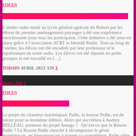
FOCUS
Les élèves du lycée agricole du Robert créent leur émission
L’atelier radio mené au lycée général agricole du Robert par les
élèves de premier aménagement paysager a été une expérience
enrichissante pour tous les participants. Cette initiative a été mise en
place grâce à l’association ACRT et Identité Radio. Tout au long de
l’atelier, les élèves ont été encadrés par leur professeur et le
représentant de notre radio. Les élèves ont été répartis en petits
groupes et ont travaillé en […]
TODAY
6 AVRIL 2023
339
3
insert_link
1
FOCUS
La Bourse Paille est de retour !
Le projet du chanteur martiniquais Paille, la bourse Paille, est de
retour pour sa troisième édition. Alors qui succèdera à Audrey
BELLEAU, porteuse du projet Atanga ? Qu’est-ce que la Bourse
Paille ? La Bourse Paille cherche à récompenser le génie
martiniquais, en lepromouvant à travers sa compétition. Paille offre