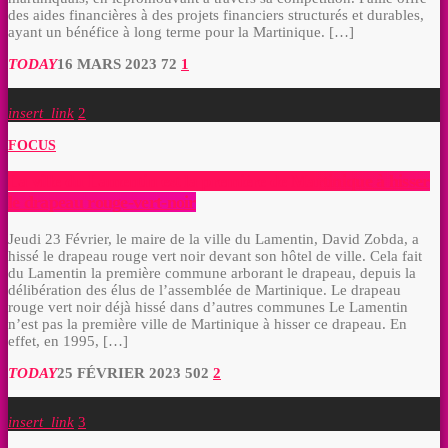
des aides financières à des projets financiers structurés et durables,
ayant un bénéfice à long terme pour la Martinique. […]
TODAY
16 MARS 2023
72
1
insert_link
2
FOCUS
La ville du Lamentin est la première de Martinique à hisser
le drapeau rouge-vert-noir
Jeudi 23 Février, le maire de la ville du Lamentin, David Zobda, a
hissé le drapeau rouge vert noir devant son hôtel de ville. Cela fait
du Lamentin la première commune arborant le drapeau, depuis la
délibération des élus de l’assemblée de Martinique. Le drapeau
rouge vert noir déjà hissé dans d’autres communes Le Lamentin
n’est pas la première ville de Martinique à hisser ce drapeau. En
effet, en 1995, […]
TODAY
25 FÉVRIER 2023
502
2
insert_link
3