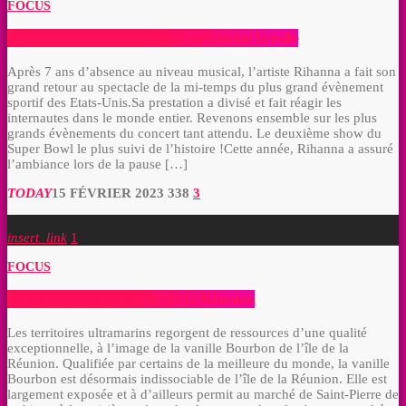
FOCUS
Super Bowl 2023 : Rihanna enflamme la toile
Après 7 ans d’absence au niveau musical, l’artiste Rihanna a fait son
grand retour au spectacle de la mi-temps du plus grand évènement
sportif des Etats-Unis.Sa prestation a divisé et fait réagir les
internautes dans le monde entier. Revenons ensemble sur les plus
grands évènements du concert tant attendu. Le deuxième show du
Super Bowl le plus suivi de l’histoire !Cette année, Rihanna a assuré
l’ambiance lors de la pause […]
TODAY
15 FÉVRIER 2023
338
3
insert_link
1
FOCUS
La vanille, trésor de l’île de la Réunion
Les territoires ultramarins regorgent de ressources d’une qualité
exceptionnelle, à l’image de la vanille Bourbon de l’île de la
Réunion. Qualifiée par certains de la meilleure du monde, la vanille
Bourbon est désormais indissociable de l’île de la Réunion. Elle est
largement exposée et à d’ailleurs permit au marché de Saint-Pierre de