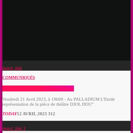
insert_link
COMMUNIQUÉS
Théâtre : Djol dou à Sainte-Marie
Vendredi 21 Avril 2023, à 19h00 - Au PALLADIUM L'Etoile
représentation de la pièce de théâtre DJOL DOU"
TODAY
12 AVRIL 2023
312
insert_link
3