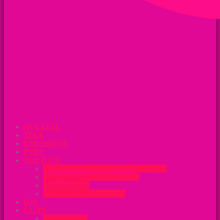
ACCUEIL
TÉLÉ
ÉMISSIONS
PUBS
TOP HITS
HITS PÉYI – LES CLASSEMENTS
TOP 40 IDENTITÉ RADIO
URBAN TOP
CENSURED TOP HITS
DJS
CLIPS
CLIPS PÉYI