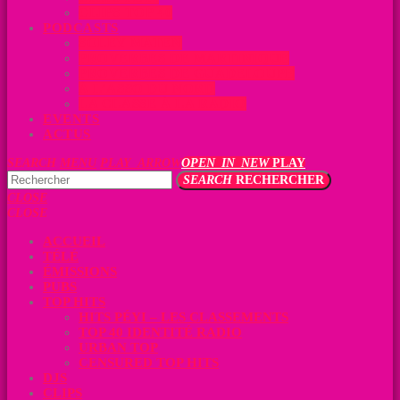
CLIPS TOP 40
PODCASTS
SOLEY MATEN
PROVERBES DE MARTINIQUE
PROVERBES DE GUADELOUPE
À L’ASSO DU NORD
LA CLASSE À LA RADIO
EVENTS
ACTUS
SEARCH
MENU
PLAY_ARROW
OPEN_IN_NEW
PLAY
SEARCH
RECHERCHER
CLOSE
CLOSE
ACCUEIL
TÉLÉ
ÉMISSIONS
PUBS
TOP HITS
HITS PÉYI – LES CLASSEMENTS
TOP 40 IDENTITÉ RADIO
URBAN TOP
CENSURED TOP HITS
DJS
CLIPS