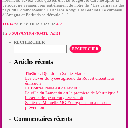
librement. Saviez-vous que les diables rouges, le Carême après la
période, ne venaient pas entièrement de notre île ? Les carnavals des
pays du Commonwealth Caribéens Antigua et Barbuda Le carnaval
d’Antigua et Barbuda se déroule […]
TODAY
8 FÉVRIER 2023
92
4
2
1
2
3
SUIVANT
NAVIGATE_NEXT
RECHERCHER
RECHERCHER
Articles récents
Théâtre : Djol dou à Sainte-Marie
Les élèves du lycée agricole du Robert créent leur
émission
La Bourse Paille est de retour !
La ville du Lamentin est la première de Martinique à
hisser le drapeau rouge-vert-noir
Santé : la Mutuelle MGPA organise un atelier de
prévention
Commentaires récents