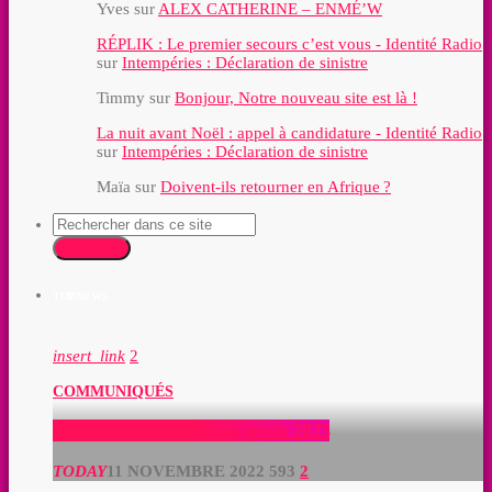
Yves
sur
ALEX CATHERINE – ENMÉ’W
RÉPLIK : Le premier secours c’est vous - Identité Radio
sur
Intempéries : Déclaration de sinistre
Timmy
sur
Bonjour, Notre nouveau site est là !
La nuit avant Noël : appel à candidature - Identité Radio
sur
Intempéries : Déclaration de sinistre
Maïa
sur
Doivent-ils retourner en Afrique ?
SEARCH
TOP NEWS
insert_link
2
COMMUNIQUÉS
Concours de la chanson créole 2023
TODAY
11 NOVEMBRE 2022
593
2