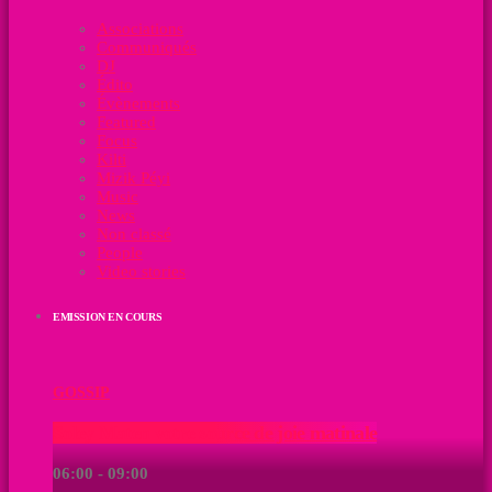
Associations
Communiqués
DJ
Édito
Évènements
Featured
Focus
Kilti
Mizik Péyi
Music
News
Non classé
People
Video stories
EMISSION EN COURS
GOSSIP
Soley Maten votre source de joie matinale
06:00 - 09:00