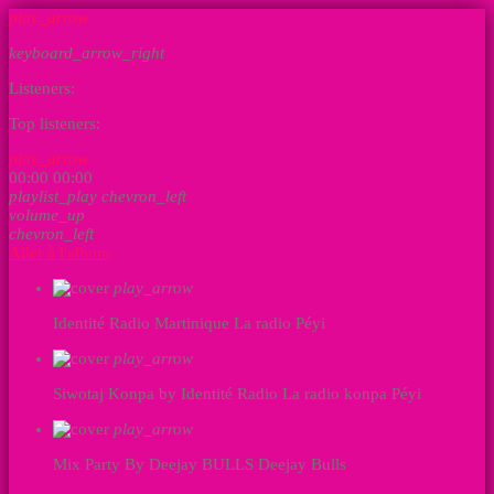
play_arrow
keyboard_arrow_right
Listeners:
Top listeners:
play_arrow
00:00
00:00
playlist_play
chevron_left
volume_up
chevron_left
Aller à l'album
play_arrow
Identité Radio Martinique
La radio Péyi
play_arrow
Siwotaj Konpa by Identité Radio
La radio konpa Péyi
play_arrow
Mix Party By Deejay BULLS
Deejay Bulls