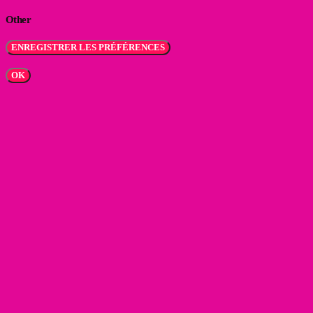
Other
OK