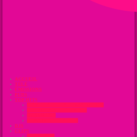
ACCUEIL
TÉLÉ
ÉMISSIONS
PUBS
TOP HITS
HITS PÉYI – LES CLASSEMENTS
TOP 40 IDENTITÉ RADIO
URBAN TOP
CENSURED TOP HITS
DJS
CLIPS
CLIPS PÉYI