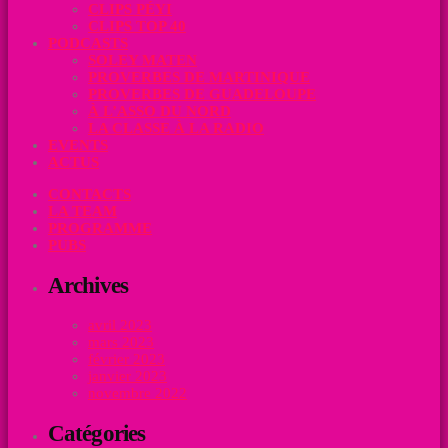
CLIPS PÉYI
CLIPS TOP 40
PODCASTS
SOLEY MATEN
PROVERBES DE MARTINIQUE
PROVERBES DE GUADELOUPE
À L’ASSO DU NORD
LA CLASSE À LA RADIO
EVENTS
ACTUS
CONTACTS
LA TEAM
PROGRAMME
PUBS
Archives
avril 2023
mars 2023
février 2023
janvier 2023
novembre 2022
Catégories