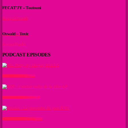
FECAT’JY – Toutouni
Bouyon
Top40
Oswald – Toxic
Konpa
Top40
PODCAST EPISODES
Mix Party By Deejay BULLS
RDE : l’atelier radio de la 1ère AP
Pòtalan : Le proverbe du jour N°01