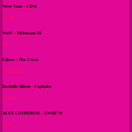
Were Vana – CDM
Top40
WaïV – Mélomane III
Pop
Liljooe – Plus 2 nous
Afrobeat
Pop
Rachelle Allison – Capitaine
Pop
Sexy
ALEX CATHERINE – ENMÉ’W
Zouk