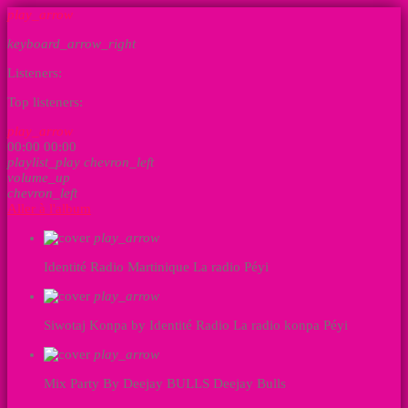
play_arrow
keyboard_arrow_right
Listeners:
Top listeners:
play_arrow
00:00
00:00
playlist_play
chevron_left
volume_up
chevron_left
Aller à l'album
play_arrow
Identité Radio Martinique
La radio Péyi
play_arrow
Siwotaj Konpa by Identité Radio
La radio konpa Péyi
play_arrow
Mix Party By Deejay BULLS
Deejay Bulls