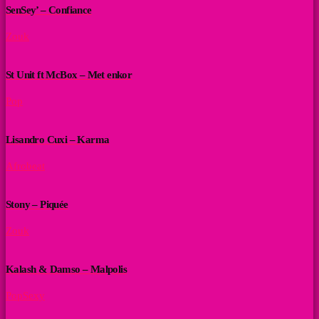
SenSey’ – Confiance
Zouk
St Unit ft McBox – Met enkor
Pop
Lisandro Cuxi – Karma
Afrobeat
Stony – Piquée
Zouk
Kalash & Damso – Malpolis
Pop
Sexy