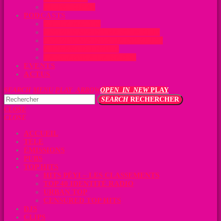
CLIPS TOP 40
PODCASTS
SOLEY MATEN
PROVERBES DE MARTINIQUE
PROVERBES DE GUADELOUPE
À L’ASSO DU NORD
LA CLASSE À LA RADIO
EVENTS
ACTUS
SEARCH
MENU
PLAY_ARROW
OPEN_IN_NEW
PLAY
SEARCH
RECHERCHER
CLOSE
CLOSE
ACCUEIL
TÉLÉ
ÉMISSIONS
PUBS
TOP HITS
HITS PÉYI – LES CLASSEMENTS
TOP 40 IDENTITÉ RADIO
URBAN TOP
CENSURED TOP HITS
DJS
CLIPS