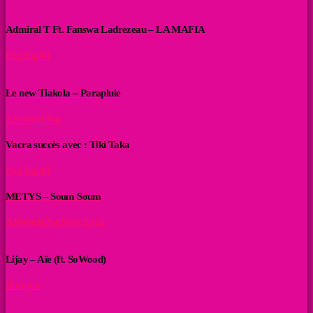
Admiral T Ft. Fanswa Ladrezeau – LA MAFIA
Pop
Top40
Le new Tiakola – Parapluie
Afrobeat
Pop
Vacra succès avec : Tiki Taka
Pop
Top40
METYS – Soum Soum
Afrobeat
Pop
Sexy
Zouk
Lijay – Aïe (ft. SoWood)
Bouyon