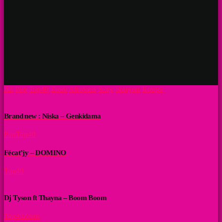
All
Pop
Top40
Zouk
Afrobeat
Sexy
Bouyon
Konpa
Brand new : Niska – Genkidama
Pop
Top40
Fécat’jy – DOMINO
Top40
Dj Tyson ft Thayna – Boom Boom
Top40
Zouk