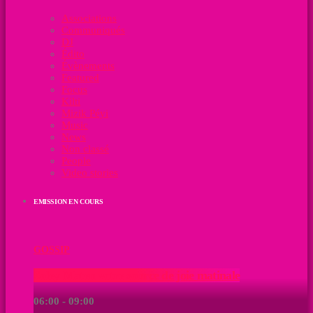
Associations
Communiqués
DJ
Édito
Évènements
Featured
Focus
Kilti
Mizik Péyi
Music
News
Non classé
People
Video stories
EMISSION EN COURS
GOSSIP
Soley Maten votre source de joie matinale
06:00 - 09:00