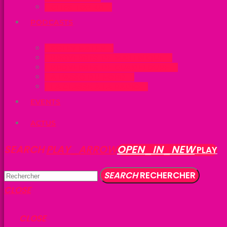
CLIPS TOP 40
PODCASTS
SOLEY MATEN
PROVERBES DE MARTINIQUE
PROVERBES DE GUADELOUPE
À L’ASSO DU NORD
LA CLASSE À LA RADIO
EVENTS
ACTUS
SEARCH
PLAY_ARROW
OPEN_IN_NEW
PLAY
SEARCH
RECHERCHER
CLOSE
CLOSE