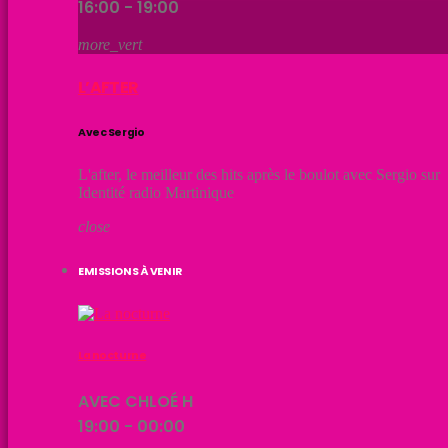
16:00 - 19:00
more_vert
L’AFTER
Avec Sergio
L'after, le meilleur des hits après le boulot avec Sergio sur
Identité radio Martinique
close
EMISSIONS À VENIR
La nocturne
AVEC CHLOÉ H
19:00 - 00:00