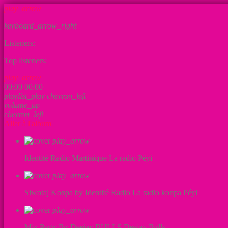
play_arrow
keyboard_arrow_right
Listeners:
Top listeners:
play_arrow
00:00
00:00
playlist_play
chevron_left
volume_up
chevron_left
Aller à l'album
play_arrow
Identité Radio Martinique
La radio Péyi
play_arrow
Siwotaj Konpa by Identité Radio
La radio konpa Péyi
play_arrow
Mix Party By Deejay BULLS
Deejay Bulls