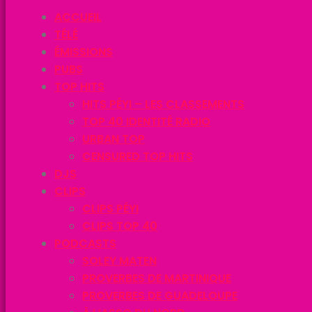
ACCUEIL
TÉLÉ
ÉMISSIONS
PUBS
TOP HITS
HITS PÉYI – LES CLASSEMENTS
TOP 40 IDENTITÉ RADIO
URBAN TOP
CENSURED TOP HITS
DJS
CLIPS
CLIPS PÉYI
CLIPS TOP 40
PODCASTS
SOLEY MATEN
PROVERBES DE MARTINIQUE
PROVERBES DE GUADELOUPE