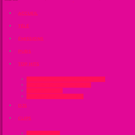
ACCUEIL
TÉLÉ
ÉMISSIONS
PUBS
TOP HITS
HITS PÉYI – LES CLASSEMENTS
TOP 40 IDENTITÉ RADIO
URBAN TOP
CENSURED TOP HITS
DJS
CLIPS
CLIPS PÉYI