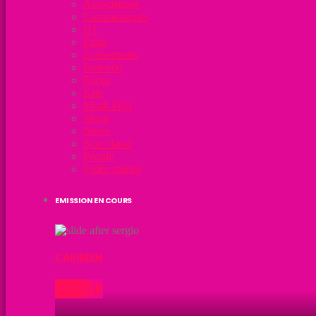
Associations
Communiqués
DJ
Édito
Évènements
Featured
Focus
Kilti
Mizik Péyi
Music
News
Non classé
People
Video stories
EMISSION EN COURS
CARIBÉEN
L’AFTER