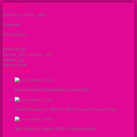
play_arrow
keyboard_arrow_right
Listeners:
Top listeners:
play_arrow
00:00
00:00
playlist_play
chevron_left
volume_up
chevron_left
Aller à l'album
play_arrow
Identité Radio Martinique
La radio Péyi
play_arrow
Siwotaj Konpa by Identité Radio
La radio konpa Péyi
play_arrow
Mix Party By Deejay BULLS
Deejay Bulls