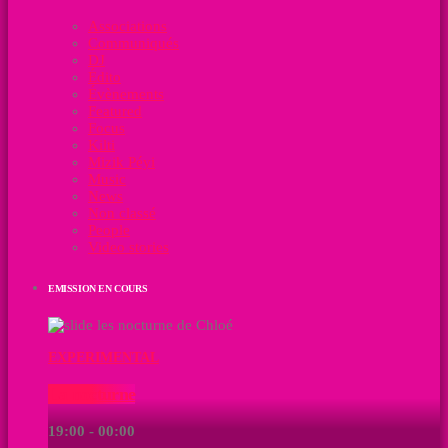
Associations
Communiqués
DJ
Édito
Évènements
Featured
Focus
Kilti
Mizik Péyi
Music
News
Non classé
People
Video stories
EMISSION EN COURS
EXPERIMENTAL
La nocturne
19:00 - 00:00