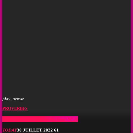
play_arrow
PROVERBES
Pòtalan : Le proverbe du Jour N°28
TODAY
30 JUILLET 2022
61