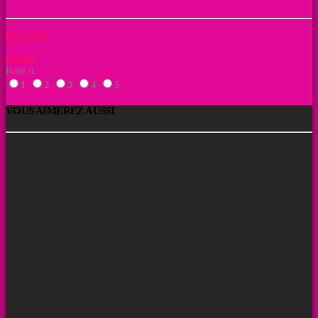
Proverbes
EMAIL
Rate it
1
2
3
4
5
VOUS AIMEREZ AUSSI