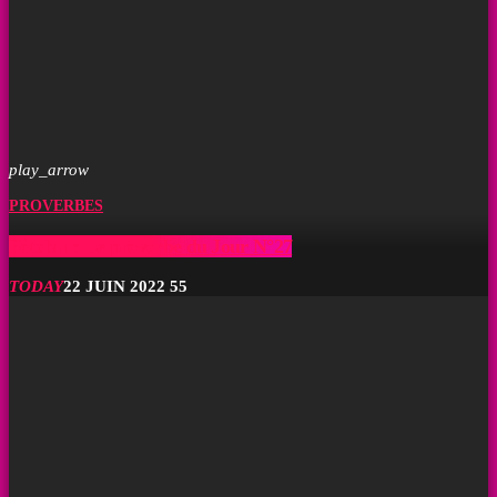
play_arrow
PROVERBES
Pòtalan : Le proverbe du Jour N°27
TODAY
22 JUIN 2022
55