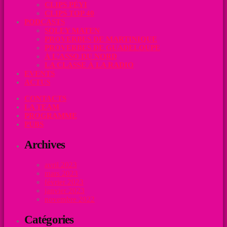
CLIPS PÉYI
CLIPS TOP 40
PODCASTS
SOLEY MATEN
PROVERBES DE MARTINIQUE
PROVERBES DE GUADELOUPE
À L’ASSO DU NORD
LA CLASSE À LA RADIO
EVENTS
ACTUS
CONTACTS
LA TEAM
PROGRAMME
PUBS
Archives
avril 2023
mars 2023
février 2023
janvier 2023
novembre 2022
Catégories