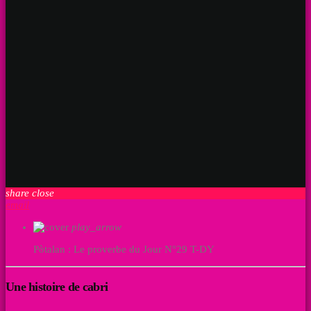
share
close
email
play_arrow
Pòtalan : Le proverbe du Jour N°29
T-DY
Une histoire de cabri