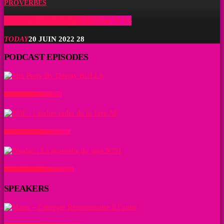
PROVERBES
Pòtalan : Le proverbe du Jour N°26
TODAY
20 JUIN 2022
28
PODCAST EPISODES
Mix Party By Deejay BULLS
RDE : l’atelier radio de la 1ère AP
Pòtalan : Le proverbe du jour N°01
SPEAKERS