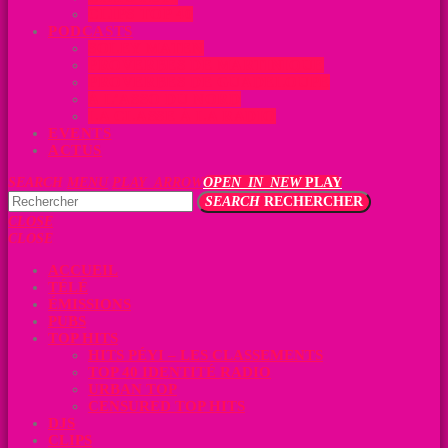
CLIPS TOP 40
PODCASTS
SOLEY MATEN
PROVERBES DE MARTINIQUE
PROVERBES DE GUADELOUPE
À L’ASSO DU NORD
LA CLASSE À LA RADIO
EVENTS
ACTUS
SEARCH
MENU
PLAY_ARROW
OPEN_IN_NEW
PLAY
SEARCH
RECHERCHER
CLOSE
CLOSE
ACCUEIL
TÉLÉ
ÉMISSIONS
PUBS
TOP HITS
HITS PÉYI – LES CLASSEMENTS
TOP 40 IDENTITÉ RADIO
URBAN TOP
CENSURED TOP HITS
DJS
CLIPS